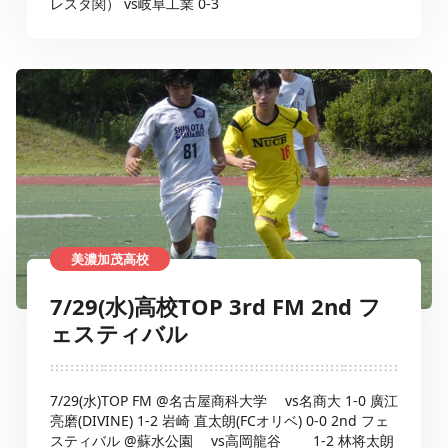
レスタ関） vs岐阜工業 0-3
美濃加茂高校
7/29(水)高校TOP 3rd FM 2nd フ
ェスティバル
7/29(水)TOP FM @名古屋商科大学 vs名商大 1-0 廣江
亮磨(DIVINE) 1-2 岩崎 直太朗(FCオリベ) 0-0 2nd フェ
スティバル @蘇水公園 vs高岡龍谷 1-2 林将太朗