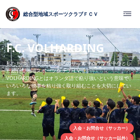
総合型
地域スポーツクラブ
ＦＣＶ
F.C. VOLHARDING
私たちは、岐阜県可茂地区のサッカークラブを中心とし
た総合型地域スポーツクラブFCVです。
VOLHARDINGとはオランダ語で粘り強いという意味で、
いろいろな物事を粘り強く取り組むことを大切にしてい
ます。
入会・お問合せ（サッカー）
入会・お問合せ（サッカー以外）