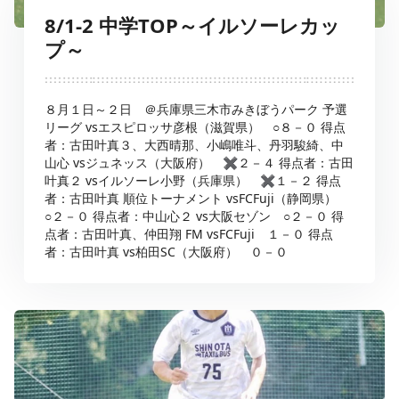
8/1-2 中学TOP～イルソーレカッ
プ～
８月１日～２日 ＠兵庫県三木市みきぼうパーク 予選
リーグ vsエスピロッサ彦根（滋賀県） ○８－０ 得点
者：古田叶真３、大西晴那、小嶋唯斗、丹羽駿綺、中
山心 vsジュネッス（大阪府） ✖２－４ 得点者：古田
叶真２ vsイルソーレ小野（兵庫県） ✖１－２ 得点
者：古田叶真 順位トーナメント vsFCFuji（静岡県）
○２－０ 得点者：中山心２ vs大阪セゾン ○２－０ 得
点者：古田叶真、仲田翔 FM vsFCFuji １－０ 得点
者：古田叶真 vs柏田SC（大阪府） ０－０