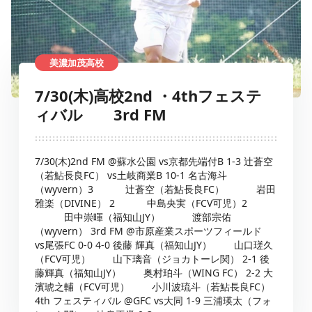
美濃加茂高校
7/30(木)高校2nd ・4thフェステ
ィバル 3rd FM
7/30(木)2nd FM @蘇水公園 vs京都先端付B 1-3 辻蒼空
（若鮎長良FC） vs土岐商業B 10-1 名古海斗
（wyvern）3 辻蒼空（若鮎長良FC） 岩田
雅楽（DIVINE） 2 中島央実（FCV可児）2
田中崇暉（福知山JY） 渡部宗佑
（wyvern） 3rd FM @市原産業スポーツフィールド
vs尾張FC 0-0 4-0 後藤 輝真（福知山JY） 山口瑳久
（FCV可児） 山下璃音（ジョカトーレ関） 2-1 後
藤輝真（福知山JY） 奥村珀斗（WING FC） 2-2 大
濱琥之輔（FCV可児） 小川波琉斗（若鮎長良FC）
4th フェスティバル @GFC vs大同 1-9 三浦瑛太（フォ