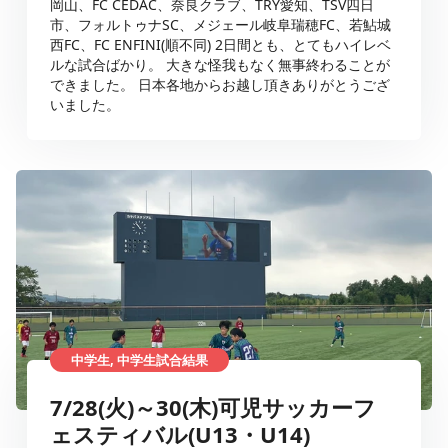
岡山、FC CEDAC、奈良クラブ、TRY愛知、TSV四日
市、フォルトゥナSC、メジェール岐阜瑞穂FC、若鮎城
西FC、FC ENFINI(順不同) 2日間とも、とてもハイレベ
ルな試合ばかり。 大きな怪我もなく無事終わることが
できました。 日本各地からお越し頂きありがとうござ
いました。
中学生, 中学生試合結果
7/28(火)～30(木)可児サッカーフ
ェスティバル(U13・U14)