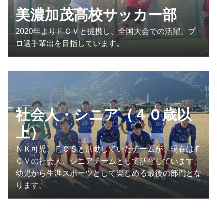
美濃加茂高校サッカー部
2020年よりＦＣＶと提携し、全国大会での活躍、プ
ロ選手輩出を目指しています。
社会人・シニア（４０歳以
上）
ＮＫ可児、ＦＣＳと活動していたチームが、現在はＦ
ＣＶの社会人、シニアチームとして活躍しています。
幼児から生涯スポーツとして楽しめる最後の部門とな
ります。