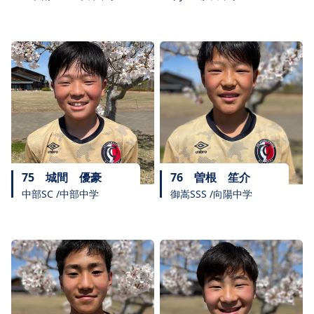
75
城間 優豪
76
曽根 笙介
中部SC /中部中学
御嵩SSS /向陽中学