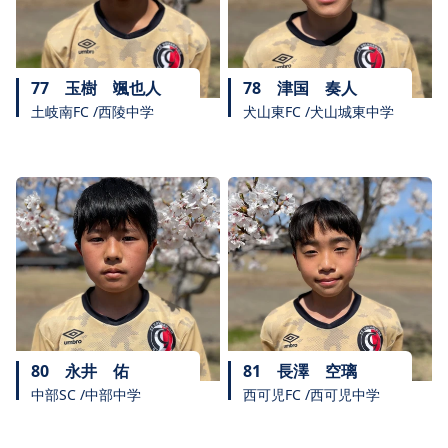
77
玉樹 颯也人
78
津国 奏人
土岐南FC /西陵中学
犬山東FC /犬山城東中学
80
永井 佑
81
長澤 空璃
中部SC /中部中学
西可児FC /西可児中学