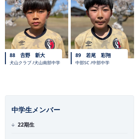
88
𠮷野 新大
89
若尾 彩翔
犬山クラブ /犬山南部中学
中部SC /中部中学
中学生メンバー
22
期生