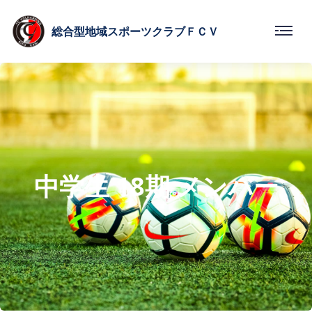
総合型
地域スポーツクラブ
ＦＣＶ
中学生 18期 メンバー