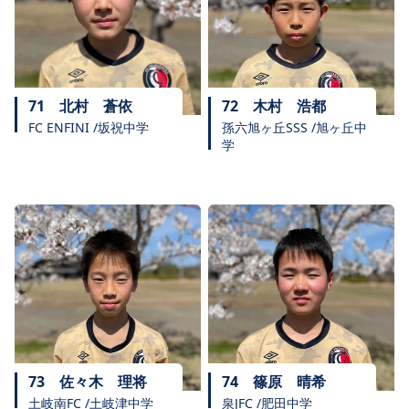
71
北村 蒼依
72
木村 浩都
FC ENFINI /坂祝中学
孫六旭ヶ丘SSS /旭ヶ丘中
学
73
佐々木 理将
74
篠原 晴希
土岐南FC /土岐津中学
泉JFC /肥田中学