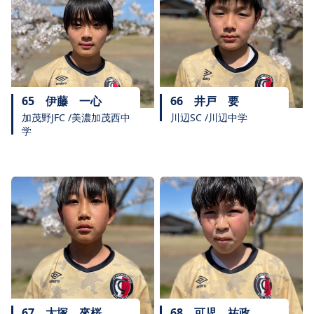
65
伊藤 一心
66
井戸 要
加茂野JFC /美濃加茂西中
川辺SC /川辺中学
学
67
大塚 來桜
68
可児 祐政