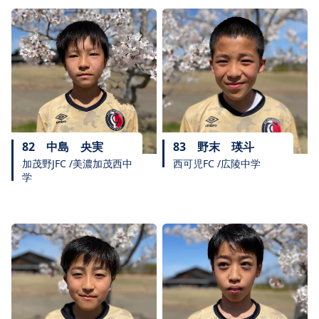
82
中島 央実
83
野末 瑛斗
加茂野JFC /美濃加茂西中
西可児FC /広陵中学
学