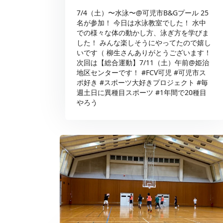
7/4（土）〜水泳〜@可児市B&Gプール 25
名が参加！ 今日は水泳教室でした！ 水中
での様々な体の動かし方、泳ぎ方を学びま
した！ みんな楽しそうにやってたので嬉し
いです（ 柳生さんありがとうございます！
次回は【総合運動】7/11（土）午前@姫治
地区センターです！ #FCV可児 #可児市ス
ポ好き #スポーツ大好きプロジェクト #毎
週土日に異種目スポーツ #1年間で20種目
やろう