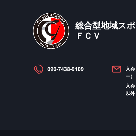
総合型地域スポ
ＦＣＶ
090-7438-9109
入会
ー）
入会
以外