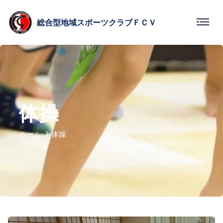
総合型
地域スポーツクラブ
ＦＣＶ
体操
ホーム
体操