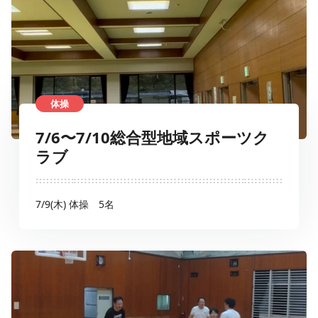
体操
7/6〜7/10総合型地域スポーツク
ラブ
7/9(木) 体操 5名