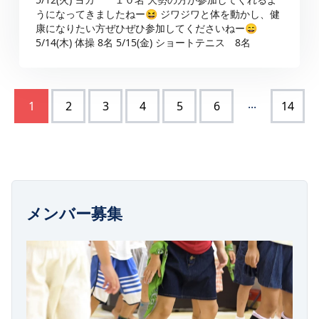
うになってきましたねー😆 ジワジワと体を動かし、健
康になりたい方ぜひぜひ参加してくださいねー😄
5/14(木) 体操 8名 5/15(金) ショートテニス 8名
...
1
2
3
4
5
6
14
メンバー募集