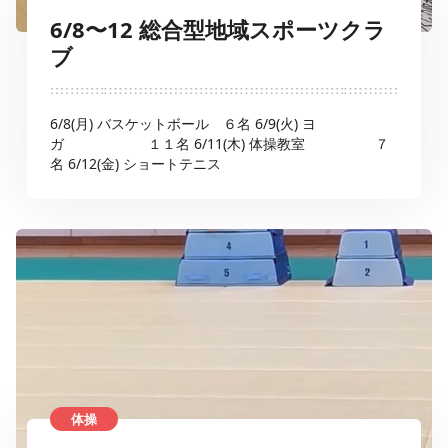
6/8〜12 総合型地域スポーツクラ
ブ
6/8(月) バスケットボール ６名 6/9(火) ヨ
ガ １１名 6/11(木) 体操教室 ７
名 6/12(金) ショートテニス
体操