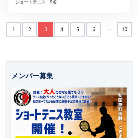
ショートテニス 9名
...
1
2
3
4
5
6
10
メンバー募集