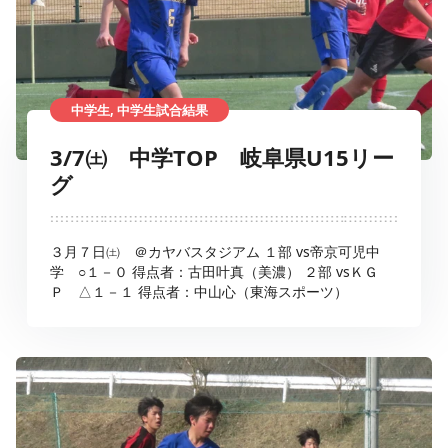
中学生, 中学生試合結果
3/7㈯ 中学TOP 岐阜県U15リー
グ
３月７日㈯ ＠カヤバスタジアム １部 vs帝京可児中
学 ○１－０ 得点者：古田叶真（美濃） ２部 vsＫＧ
Ｐ △１－１ 得点者：中山心（東海スポーツ）