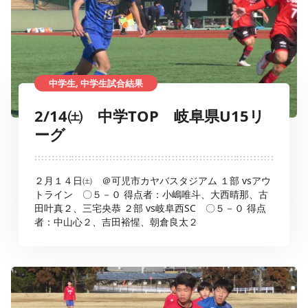
中学生, 中学生試合結果
2/14㈯ 中学TOP 岐阜県U15リ
ーグ
２月１４日㈯ ＠可児市カヤバスタジアム １部 vsアウ
トライン 〇５－０ 得点者：小嶋唯斗、大西晴那、古
田叶真２、三宅央恭 ２部 vs岐阜西SC 〇５－０ 得点
者：中山心２、吉田裕惺、朝倉良太２