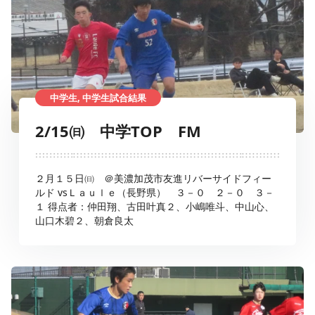
中学生, 中学生試合結果
2/15㈰ 中学TOP FM
２月１５日㈰ ＠美濃加茂市友進リバーサイドフィー
ルド vsＬａｕｌｅ（長野県） ３－０ ２－０ ３－
１ 得点者：仲田翔、古田叶真２、小嶋唯斗、中山心、
山口木碧２、朝倉良太