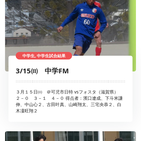
中学生, 中学生試合結果
3/15㈰ 中学FM
３月１５日㈰ ＠可児市日特 vsフォスタ（滋賀県）
２－０ ３－１ ４－０ 得点者：濱口遼成、下斗米謙
伸、中山心２、古田叶真、山崎翔太、三宅央恭２、白
木凜旺翔２