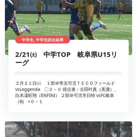
中学生, 中学生試合結果
2/21㈯ 中学TOP 岐阜県U15リ
ーグ
２月２１日㈯ １部＠帝京可児ＴＥＣＯフィールド
vsLeggenda 〇２－０ 得点者：古田叶真（美濃）、
白木凜旺翔（ENFINI） ２部＠可児市日特 vsFC岐阜
（B) ×０－１