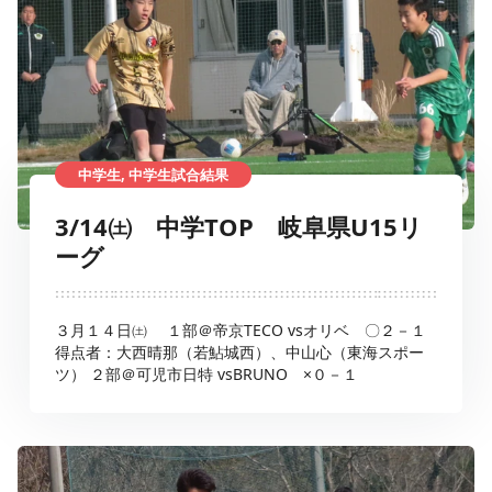
中学生, 中学生試合結果
3/14㈯ 中学TOP 岐阜県U15リ
ーグ
３月１４日㈯ １部＠帝京TECO vsオリベ 〇２－１
得点者：大西晴那（若鮎城西）、中山心（東海スポー
ツ） ２部＠可児市日特 vsBRUNO ×０－１