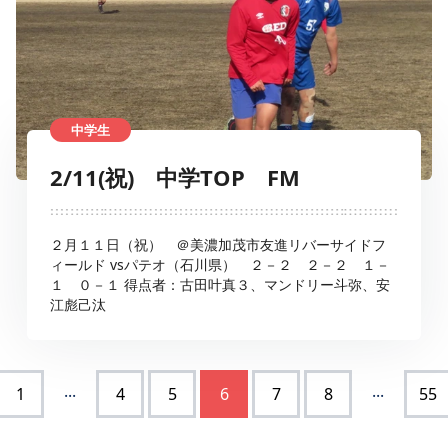
中学生
2/11(祝) 中学TOP FM
２月１１日（祝） ＠美濃加茂市友進リバーサイドフ
ィールド vsパテオ（石川県） ２－２ ２－２ １－
１ ０－１ 得点者：古田叶真３、マンドリー斗弥、安
江彪己汰
...
...
1
4
5
6
7
8
55