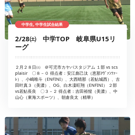
中学生, 中学生試合結果
2/28㈯ 中学TOP 岐阜県U15リ
ーグ
２月２８日㈯ ＠可児市カヤバスタジアム １部 vs scs
plaisir 〇８－０ 得点者：安江彪己汰（恵那ｱｳﾞｧﾝﾂｧｰ
ﾚ）、小嶋唯斗（ENFINI）、大西晴那（若鮎城西）、古
田叶真３（美濃）、OG、白木凜旺翔（ENFINI） ２部
vs若鮎長良 〇３－２ 得点者：吉田裕惺（美濃）、中
山心（東海スポーツ）、朝倉良太（精華）