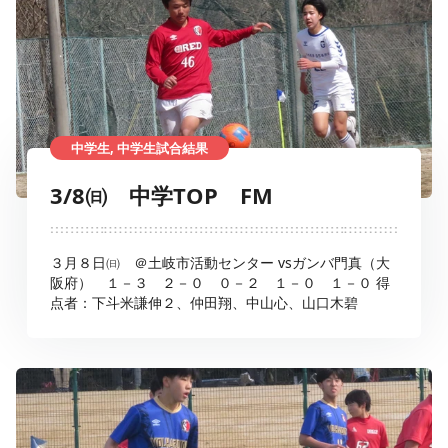
中学生, 中学生試合結果
3/8㈰ 中学TOP FM
３月８日㈰ ＠土岐市活動センター vsガンバ門真（大
阪府） １－３ ２－０ ０－２ １－０ １－０ 得
点者：下斗米謙伸２、仲田翔、中山心、山口木碧