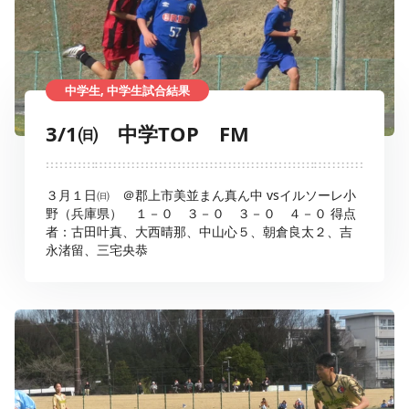
中学生, 中学生試合結果
3/1㈰ 中学TOP FM
３月１日㈰ ＠郡上市美並まん真ん中 vsイルソーレ小
野（兵庫県） １－０ ３－０ ３－０ ４－０ 得点
者：古田叶真、大西晴那、中山心５、朝倉良太２、吉
永渚留、三宅央恭