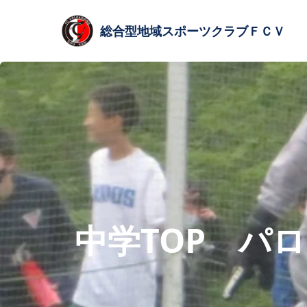
総合型
地域スポーツクラブ
ＦＣＶ
中学TOP パ