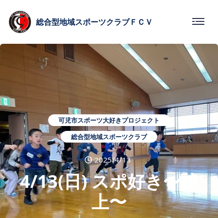
総合型
地域スポーツクラブ
ＦＣＶ
可児市スポーツ大好きプロジェクト
総合型地域スポーツクラブ
2025/4/13
4/13(日) スポ好き〜陸
上〜