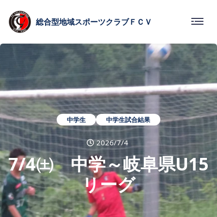
総合型
地域スポーツクラブ
ＦＣＶ
中学生
中学生試合結果
2026/7/4
7/4㈯ 中学～岐阜県U15
リーグ