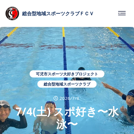
総合型
地域スポーツクラブ
ＦＣＶ
可児市スポーツ大好きプロジェクト
総合型地域スポーツクラブ
2026/7/8
7/4(土) スポ好き〜水
泳〜