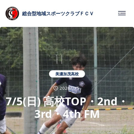
総合型
地域スポーツクラブ
ＦＣＶ
美濃加茂高校
2026/7/5
7/5(日) 高校TOP・2nd・
3rd・4th FM